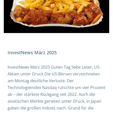
InvestNews März 2025
D
a
t
InvestNews März 2025 Guten Tag liebe Leser, US-
u
Aktien unter Druck Die US-Börsen verzeichneten
m
am Montag deutliche Verluste. Der
u
Technologieindex Nasdaq rutschte um vier Prozent
n
ab – der stärkste Rückgang seit 2022. Auch die
d
asiatischen Märkte gerieten unter Druck, in Japan
U
gaben die großen Indizes nach. Grund für die