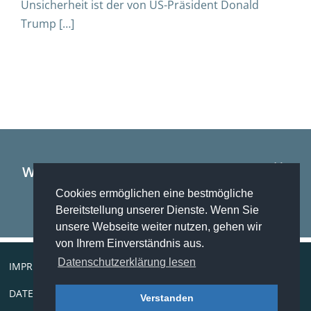
h
Unsicherheit ist der von US-Präsident Donald
r
Trump […]
z
e
i
t
Wir tun nicht nur das, was wir können –
T
wir können auch das, was wir tun.
Cookies ermöglichen eine bestmögliche
e
Bereitstellung unserer Dienste. Wenn Sie
l
unsere Webseite weiter nutzen, gehen wir
e
von Ihrem Einverständnis aus.
f
Datenschutzerklärung lesen
IMPRESSUM
o
n
DATENSCHUTZ
Verstanden
t