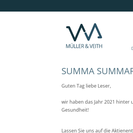
Gründungsgeschichte
Alexandra Huhle
Planung
Sparen ab dem ersten EUR
Vergütung
Philosophie
Michaela Schulte
Absicherung
Frau und Geld
Leistungen
Team
Volker Stache
Altersvorsorge
Mann und Geld
Ihre Ansprechpartner
SUMMA SUMMARU
Eva Wermelskirchen
Vergütung
Netzwerk
Nachhaltig
Guten Tag liebe Leser,
wir haben das Jahr 2021 hinter
Gesundheit!
Lassen Sie uns auf die Aktienen