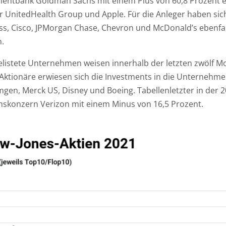
mentbank Goldman Sachs mit einem Plus von 60,8 Prozent ein
UnitedHealth Group und Apple. Für die Anleger haben sich
ss, Cisco, JPMorgan Chase, Chevron und McDonald’s ebenfall
n.
elistete Unternehmen weisen innerhalb der letzten zwölf Mo
e Aktionäre erwiesen sich die Investments in die Unternehmen
Amgen, Merck US, Disney und Boeing. Tabellenletzter in de
nskonzern Verizon mit einem Minus von 16,5 Prozent.