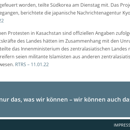
M
T
efeuert worden, teilte Südkorea am Dienstag mit. Das Proje
a
e
egangen, berichtete die japanische Nachrichtenagentur Ky
i
l
22
l
e
en Protesten in Kasachstan sind offiziellen Angaben zufol
-
f
eitskräfte des Landes hätten im Zusammenhang mit den U
A
o
ilte das Innenministerium des zentralasiatischen Landes
d
n
reifern seien militante Islamisten aus anderen zentralasia
r
t
ewesen.
RTRS – 11.01.22
e
e
s
r
s
m
e
i
*
n
 nur das, was wir können – wir können auch das
V
IMPRES
i