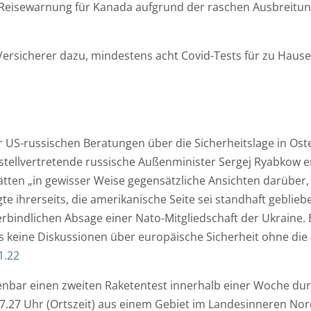
 Reisewarnung für Kanada aufgrund der raschen Ausbreitu
t
m
c
u
e
h
m
*
r
Versicherer dazu, mindestens acht Covid-Tests für zu Hause 
u
i
n
c
T
d
h
e
U
t
l
 US-russischen Beratungen über die Sicherheitslage in Ost
h
e
tellvertretende russische Außenminister Sergej Ryabkow e
r
f
ätten „in gewisser Weise gegensätzliche Ansichten darüber
z
o
 ihrerseits, die amerikanische Seite sei standhaft geblieb
e
n
bindlichen Absage einer Nato-Mitgliedschaft der Ukraine. 
i
*
s keine Diskussionen über europäische Sicherheit ohne di
t
1.22
E
nbar einen zweiten Raketentest innerhalb einer Woche du
-
n 7.27 Uhr (Ortszeit) aus einem Gebiet im Landesinneren No