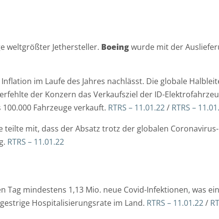
ge weltgrößter Jethersteller.
Boeing
wurde mit der Ausliefer
 Inflation im Laufe des Jahres nachlässt. Die globale Halble
erfehlte der Konzern das Verkaufsziel der ID-Elektrofahrze
s 100.000 Fahrzeuge verkauft.
RTRS – 11.01.22
/
RTRS – 11.01
e teilte mit, dass der Absatz trotz der globalen Coronavir
g.
RTRS – 11.01.22
en Tag mindestens 1,13 Mio. neue Covid-Infektionen, was e
D
N
N
ie gestrige Hospitalisierungsrate im Land.
RTRS – 11.01.22
/
RT
a
a
a