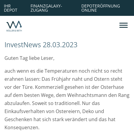
IHR
FINANZGALAXY-
DEPOTERÖFFNUNG
DEPOT
ZUGANG
ONLINE
Gründungsgeschichte
Alexandra Huhle
Planung
Sparen ab dem ersten EUR
Vergütung
Philosophie
Michaela Schulte
Absicherung
Frau und Geld
Leistungen
InvestNews 28.03.2023
Team
Volker Stache
Altersvorsorge
Mann und Geld
Ihre Ansprechpartner
Guten Tag liebe Leser,
auch wenn es die Temperaturen noch nicht so recht
Eva Wermelskirchen
Vergütung
Netzwerk
Nachhaltig
erahnen lassen: Das Frühjahr naht und Ostern steht
vor der Türe. Kommerziell gesehen ist der Osterhase
auf dem besten Wege, dem Weihnachtsmann den Rang
abzulaufen. Soweit so traditionell. Nur das
Einkaufsverhalten von Ostereiern, Deko und
Geschenken hat sich stark verändert und das hat
Konsequenzen.