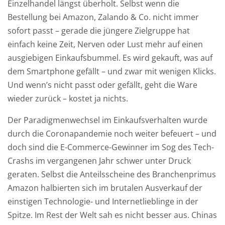
h
Einzelhandel längst überholt. Selbst wenn die
r
Bestellung bei Amazon, Zalando & Co. nicht immer
z
sofort passt – gerade die jüngere Zielgruppe hat
e
einfach keine Zeit, Nerven oder Lust mehr auf einen
i
ausgiebigen Einkaufsbummel. Es wird gekauft, was auf
t
dem Smartphone gefällt – und zwar mit wenigen Klicks.
Und wenn’s nicht passt oder gefällt, geht die Ware
wieder zurück – kostet ja nichts.
Der Paradigmenwechsel im Einkaufsverhalten wurde
T
durch die Coronapandemie noch weiter befeuert – und
e
doch sind die E-Commerce-Gewinner im Sog des Tech-
l
Crashs im vergangenen Jahr schwer unter Druck
e
geraten. Selbst die Anteilsscheine des Branchenprimus
f
Amazon halbierten sich im brutalen Ausverkauf der
o
einstigen Technologie- und Internetlieblinge in der
n
Spitze. Im Rest der Welt sah es nicht besser aus. Chinas
t