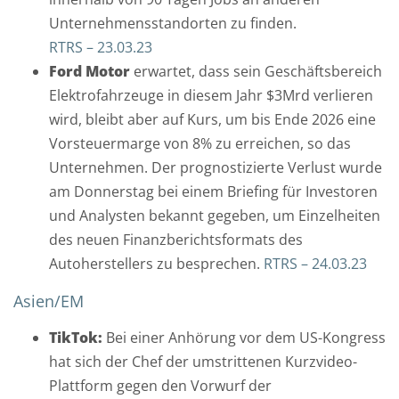
h
Unternehmensstandorten zu finden.
t
RTRS – 23.03.23
Ford Motor
erwartet, dass sein Geschäftsbereich
Elektrofahrzeuge in diesem Jahr $3Mrd verlieren
wird, bleibt aber auf Kurs, um bis Ende 2026 eine
Vorsteuermarge von 8% zu erreichen, so das
Unternehmen. Der prognostizierte Verlust wurde
am Donnerstag bei einem Briefing für Investoren
und Analysten bekannt gegeben, um Einzelheiten
des neuen Finanzberichtsformats des
Autoherstellers zu besprechen.
RTRS – 24.03.23
M
Asien/EM
i
t
TikTok:
Bei einer Anhörung vor dem US-Kongress
d
hat sich der Chef der umstrittenen Kurzvideo-
e
Plattform gegen den Vorwurf der