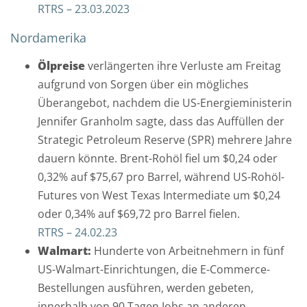
RTRS – 23.03.2023
A
d
Nordamerika
r
e
Ölpreise
verlängerten ihre Verluste am Freitag
s
aufgrund von Sorgen über ein mögliches
s
Überangebot, nachdem die US-Energieministerin
e
Jennifer Granholm sagte, dass das Auffüllen der
*
Strategic Petroleum Reserve (SPR) mehrere Jahre
dauern könnte. Brent-Rohöl fiel um $0,24 oder
0,32% auf $75,67 pro Barrel, während US-Rohöl-
N
Futures von West Texas Intermediate um $0,24
a
oder 0,34% auf $69,72 pro Barrel fielen.
c
RTRS – 24.02.23
h
Walmart:
Hunderte von Arbeitnehmern in fünf
r
US-Walmart-Einrichtungen, die E-Commerce-
i
Bestellungen ausführen, werden gebeten,
c
innerhalb von 90 Tagen Jobs an anderen