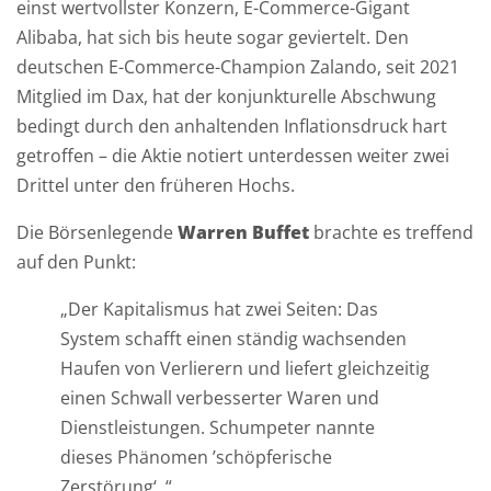
einst wertvollster Konzern, E-Commerce-Gigant
e
Alibaba, hat sich bis heute sogar geviertelt. Den
r
deutschen E-Commerce-Champion Zalando, seit 2021
m
Mitglied im Dax, hat der konjunkturelle Abschwung
i
bedingt durch den anhaltenden Inflationsdruck hart
n
getroffen – die Aktie notiert unterdessen weiter zwei
Drittel unter den früheren Hochs.
V
Die Börsenlegende
Warren Buffet
brachte es treffend
i
auf den Punkt:
d
„Der Kapitalismus hat zwei Seiten: Das
e
System schafft einen ständig wachsenden
o
Haufen von Verlierern und liefert gleichzeitig
/
einen Schwall verbesserter Waren und
S
Dienstleistungen. Schumpeter nannte
k
dieses Phänomen ’schöpferische
y
Zerstörung‘. “
p