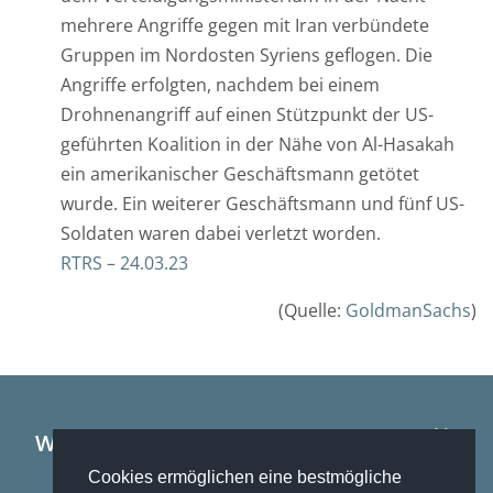
r
mehrere Angriffe gegen mit Iran verbündete
D
Gruppen im Nordosten Syriens geflogen. Die
a
Angriffe erfolgten, nachdem bei einem
t
Drohnenangriff auf einen Stützpunkt der US-
e
geführten Koalition in der Nähe von Al-Hasakah
n
ein amerikanischer Geschäftsmann getötet
b
wurde. Ein weiterer Geschäftsmann und fünf US-
i
Soldaten waren dabei verletzt worden.
n
RTRS – 24.03.23
i
(Quelle:
GoldmanSachs
)
c
h
i
m
R
Wir tun nicht nur das, was wir können –
a
wir können auch das, was wir tun.
Cookies ermöglichen eine bestmögliche
h