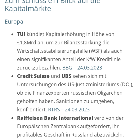
Zum Schluss ein Blick auf die
T
Kapitalmärkte
e
l
Europa
e
TUI
kündigt Kapitalerhöhung in Höhe von
f
€1,8Mrd an, um zur Bilanzsstärkung die
o
Wirtschaftsstabilisierungshilfe (WSF) als auch
n
einen signifikanten Anteil der KfW Kreditlinie
*
zurückzubezahlen.
BBG – 24.03.2023
Credit Suisse
und
UBS
sehen sich mit
Untersuchungen des US-Justizministeriums (DOJ),
E
ob die Finanzexperten russischen Oligarchen
-
geholfen haben, Sanktionen zu umgehen,
M
konfrontiert.
RTRS – 24.03.2023
a
Raiffeisen Bank International
wird von der
i
Europäischen Zentralbank aufgefordert, ihr
l
profitables Geschäft in Russland abzuwickeln.
-