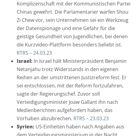
r
Komplizenschaft mit der Kommunistischen Partei
S
Chinas gewehrt. Die Parlamentarier warfen Shou
p
Zi Chew vor, sein Unternehmen sei ein Werkzeug
e
der Datenspionage und eine Gefahr für die
i
geistige Gesundheit von Jugendlichen, bei denen
c
die Kurzvideo-Plattform besonders beliebt ist.
h
RTRS – 24.03.23
e
Israel:
In Israel hält Ministerpräsident Benjamin
r
Netanjahu trotz Widerstands in den eigenen
u
Reihen an der umstrittenen Justizreform fest. Er
n
sei entschlossen, mit der Reform fortzufahren,
g
sagte der Regierungschef. Zuvor soll
m
Verteidigungsminister Joaw Gallant ihn nach
e
Medienberichten aufgefordert haben, das
i
Vorhaben abzubrechen.
RTRS – 23.03.23
n
Syrien:
US-Einheiten haben nach Angaben aus
e
dem Verteidigungsministerium in der Nacht