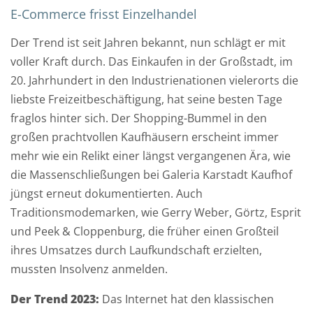
E-Commerce frisst Einzelhandel
Der Trend ist seit Jahren bekannt, nun schlägt er mit
voller Kraft durch. Das Einkaufen in der Großstadt, im
20. Jahrhundert in den Industrienationen vielerorts die
liebste Freizeitbeschäftigung, hat seine besten Tage
fraglos hinter sich. Der Shopping-Bummel in den
großen prachtvollen Kaufhäusern erscheint immer
D
mehr wie ein Relikt einer längst vergangenen Ära, wie
a
die Massenschließungen bei Galeria Karstadt Kaufhof
t
jüngst erneut dokumentierten. Auch
u
Traditionsmodemarken, wie Gerry Weber, Görtz, Esprit
m
und Peek & Cloppenburg, die früher einen Großteil
u
ihres Umsatzes durch Laufkundschaft erzielten,
n
mussten Insolvenz anmelden.
d
U
Der Trend 2023:
Das Internet hat den klassischen