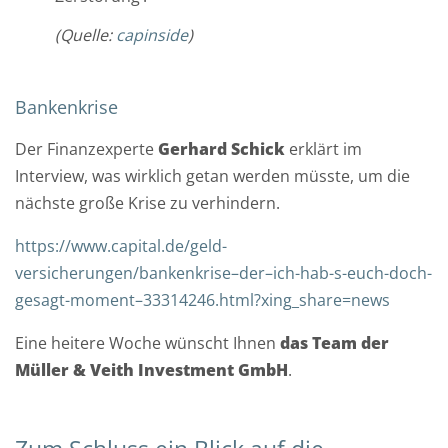
e
(Quelle:
capinside
)
v
Bankenkrise
o
Der Finanzexperte
Gerhard Schick
erklärt im
r
Interview, was wirklich getan werden müsste, um die
O
nächste große Krise zu verhindern.
r
t
https://www.capital.de/geld-
versicherungen/bankenkrise–der–ich-hab-s-euch-doch-
N
gesagt-moment–33314246.html?xing_share=news
a
m
Eine heitere Woche wünscht Ihnen
das Team der
e
Müller & Veith Investment GmbH
.
*