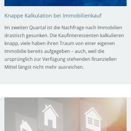
h
r
Knappe Kalkulation bei Immobilienkauf
z
e
Im zweiten Quartal ist die Nachfrage nach Immobilien
i
drastisch gesunken. Die Kaufinteressenten kalkulieren
t
knapp, viele haben ihren Traum von einer eigenen
Immobilie bereits aufgegeben – auch, weil die
ursprünglich zur Verfügung stehenden finanziellen
Mittel längst nicht mehr ausreichen.
T
e
l
e
f
o
n
t