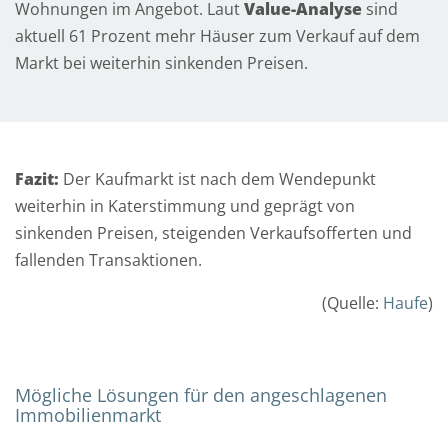
Wohnungen im Angebot. Laut
Value-Analyse
sind
e
aktuell 61 Prozent mehr Häuser zum Verkauf auf dem
Markt bei weiterhin sinkenden Preisen.
v
o
r
O
Fazit:
Der Kaufmarkt ist nach dem Wendepunkt
r
weiterhin in Katerstimmung und geprägt von
t
sinkenden Preisen, steigenden Verkaufsofferten und
fallenden Transaktionen.
N
(Quelle:
Haufe
)
a
m
e
*
Mögliche Lösungen für den angeschlagenen
Immobilienmarkt