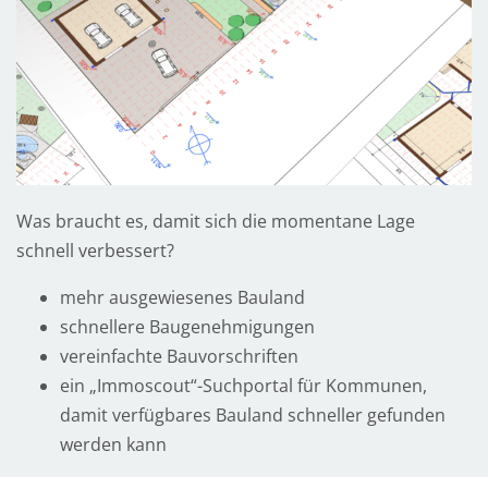
h
t
Was braucht es, damit sich die momentane Lage
schnell verbessert?
mehr ausgewiesenes Bauland
schnellere Baugenehmigungen
M
vereinfachte Bauvorschriften
i
ein „Immoscout“-Suchportal für Kommunen,
t
damit verfügbares Bauland schneller gefunden
d
werden kann
e