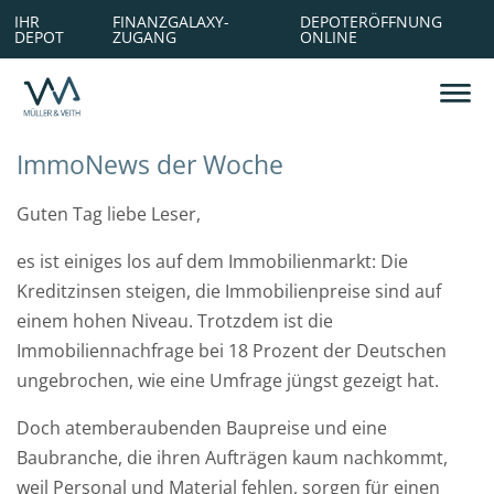
IHR
FINANZGALAXY-
DEPOTERÖFFNUNG
DEPOT
ZUGANG
ONLINE
Gründungsgeschichte
Alexandra Huhle
Planung
Sparen ab dem ersten EUR
Vergütung
Philosophie
Michaela Schulte
Absicherung
Frau und Geld
Leistungen
ImmoNews der Woche
Team
Volker Stache
Altersvorsorge
Mann und Geld
Ihre Ansprechpartner
Guten Tag liebe Leser,
es ist einiges los auf dem Immobilienmarkt: Die
Eva Wermelskirchen
Vergütung
Netzwerk
Nachhaltig
Kreditzinsen steigen, die Immobilienpreise sind auf
einem hohen Niveau. Trotzdem ist die
Immobiliennachfrage bei 18 Prozent der Deutschen
ungebrochen, wie eine Umfrage jüngst gezeigt hat.
Doch atemberaubenden Baupreise und eine
Baubranche, die ihren Aufträgen kaum nachkommt,
weil Personal und Material fehlen, sorgen für einen