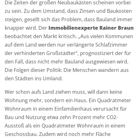
Die Zeiten der großen Neubaukästen scheinen vorbei
T
zu sein. Zu dem Umstand, dass Zinsen und Baukosten
e
steigen, gesellt sich das Problem, dass Bauland immer
l
knapper wird. Der
Immobilienexperte Rainer Braun
e
beobachtet den Markt kritisch. „Aus vielen Kommunen
f
auf dem Land werden nur verlängerte Schlafzimmer
o
der verhinderten Großstädter“, prognostiziert der für
n
den Fall, dass nicht mehr Bauland ausgewiesen wird.
*
Die Folgen dieser Politik: Die Menschen wandern aus
den Städten ins Umland.
E
Wer schon aufs Land ziehen muss, will dann keine
-
Wohnung mehr, sondern ein Haus. Ein Quadratmeter
M
Wohnraum in einem Einfamilienhaus verursacht für
a
Bau und Nutzung etwa zehn Prozent mehr CO2-
i
Ausstoß als ein Quadratmeter Wohnraum in einem
l
Geschossbau. Zudem wird noch mehr Fläche
-