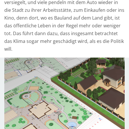
versiegelt, und viele pendeln mit dem Auto wieder in
A
die Stadt zu ihrer Arbeitsstätte, zum Einkaufen oder ins
d
Kino, denn dort, wo es Bauland auf dem Land gibt, ist
r
das öffentliche Leben in der Regel mehr oder weniger
e
tot. Das führt dann dazu, dass insgesamt betrachtet
s
das Klima sogar mehr geschädigt wird, als es die Politik
s
will.
e
*
N
a
c
h
r
i
c