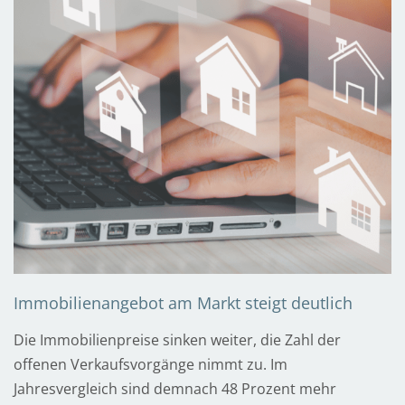
e
r
m
i
n
V
i
d
e
o
Immobilienangebot am Markt steigt deutlich
/
S
Die Immobilienpreise sinken weiter, die Zahl der
k
offenen Verkaufsvorgänge nimmt zu. Im
y
Jahresvergleich sind demnach 48 Prozent mehr
p