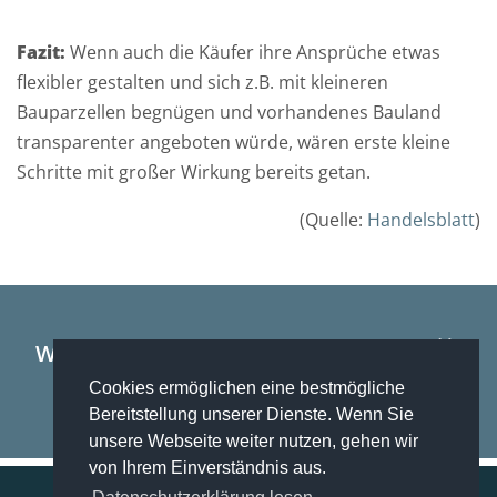
r
S
Fazit:
Wenn auch die Käufer ihre Ansprüche etwas
p
flexibler gestalten und sich z.B. mit kleineren
e
Bauparzellen begnügen und vorhandenes Bauland
i
transparenter angeboten würde, wären erste kleine
c
Schritte mit großer Wirkung bereits getan.
h
e
(Quelle:
Handelsblatt
)
r
u
n
g
Wir tun nicht nur das, was wir können –
m
wir können auch das, was wir tun.
Cookies ermöglichen eine bestmögliche
e
Bereitstellung unserer Dienste. Wenn Sie
i
unsere Webseite weiter nutzen, gehen wir
n
von Ihrem Einverständnis aus.
e